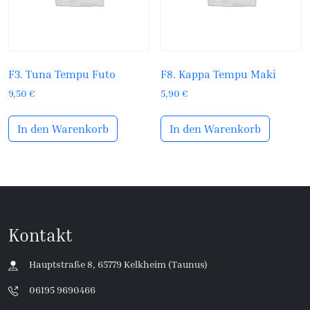
F3. Tuna Tempu Futo
F8. Kappa Tempu Maki
9,50
€
5,90
€
In den Warenkorb
In den Warenkorb
Kontakt
Hauptstraße 8, 65779 Kelkheim (Taunus)
06195 9690466