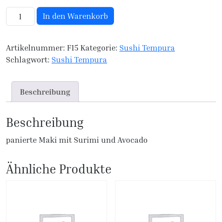
F15. Calinfornia Tempu Maki Menge
In den Warenkorb
Artikelnummer:
F15
Kategorie:
Sushi Tempura
Schlagwort:
Sushi Tempura
Beschreibung
Beschreibung
panierte Maki mit Surimi und Avocado
Ähnliche Produkte