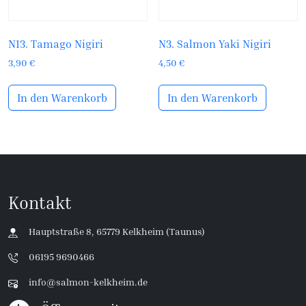
N13. Tamago Nigiri
N3. Salmon Yaki Nigiri
3,90
€
4,50
€
In den Warenkorb
In den Warenkorb
Kontakt
Hauptstraße 8, 65779 Kelkheim (Taunus)
06195 9690466
info@salmon-kelkheim.de