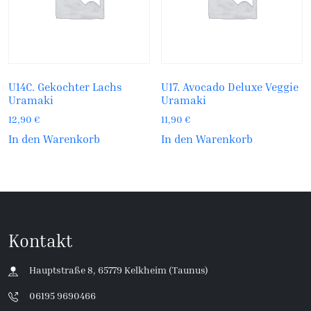
U14C. Gekochter Lachs
U17. Avocado Deluxe Veggie
Uramaki
Uramaki
12,90
€
11,90
€
In den Warenkorb
In den Warenkorb
Kontakt
Hauptstraße 8, 65779 Kelkheim (Taunus)
06195 9690466