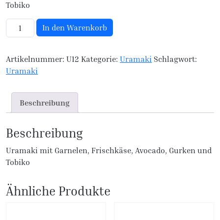
Tobiko
U12. Phili Ebi Avocado Uramaki Menge
In den Warenkorb
Artikelnummer:
U12
Kategorie:
Uramaki
Schlagwort:
Uramaki
Beschreibung
Beschreibung
Uramaki mit Garnelen, Frischkäse, Avocado, Gurken und
Tobiko
Ähnliche Produkte