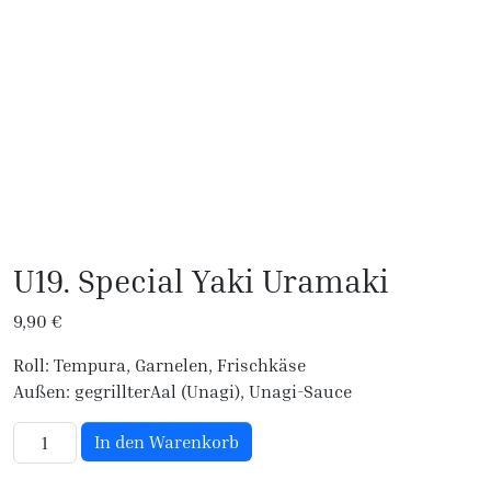
U19. Special Yaki Uramaki
9,90
€
Roll: Tempura, Garnelen, Frischkäse
Außen: gegrillterAal (Unagi), Unagi-Sauce
U19. Special Yaki Uramaki Menge
In den Warenkorb