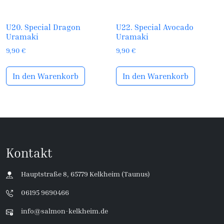
U20. Special Dragon
U22. Special Avocado
Uramaki
Uramaki
9,90
€
9,90
€
In den Warenkorb
In den Warenkorb
Kontakt
Hauptstraße 8, 65779 Kelkheim (Taunus)
06195 9690466
info@salmon-kelkheim.de