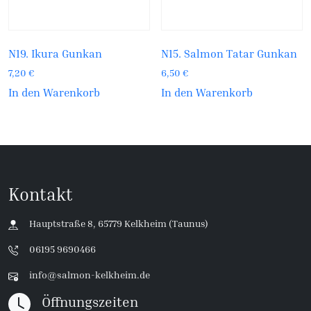
N19. Ikura Gunkan
N15. Salmon Tatar Gunkan
7,20
€
6,50
€
In den Warenkorb
In den Warenkorb
Kontakt
Hauptstraße 8, 65779 Kelkheim (Taunus)
06195 9690466
info@salmon-kelkheim.de
Öffnungszeiten