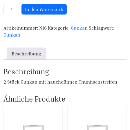
N16. Thun Tatar Gunkan Menge
In den Warenkorb
Artikelnummer:
N16
Kategorie:
Gunkan
Schlagwort:
Gunkan
Beschreibung
Beschreibung
2 Stück Gunkan mit hauchdünnen Thunfischstreifen
Ähnliche Produkte