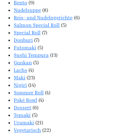
9 Produkte
Bento
9
8 Produkte
Nudelsuppe
8
6 Produkte
Reis- und Nudelngerichte
6
5 Produkte
Salmon Special Roll
5
7 Produkte
Special Roll
7
7 Produkte
Donburi
7
5 Produkte
Futomaki
5
13 Produkte
Sushi Tempura
13
5 Produkte
Gunkan
5
4 Produkte
Lachs
4
23 Produkte
Maki
23
14 Produkte
Nigiri
14
4 Produkte
Sommer Roll
4
4 Produkte
Poké Bowl
4
6 Produkte
Dessert
6
5 Produkte
Temaki
5
21 Produkte
Uramaki
21
22 Produkte
Vegetarisch
22