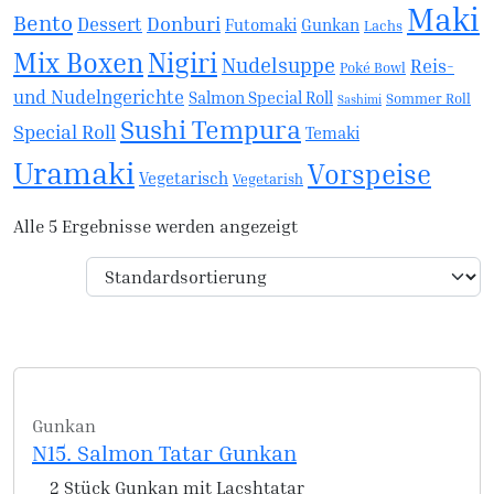
Maki
Bento
Donburi
Dessert
Futomaki
Gunkan
Lachs
Mix Boxen
Nigiri
Nudelsuppe
Reis-
Poké Bowl
und Nudelngerichte
Salmon Special Roll
Sommer Roll
Sashimi
Sushi Tempura
Special Roll
Temaki
Uramaki
Vorspeise
Vegetarisch
Vegetarish
Alle 5 Ergebnisse werden angezeigt
Gunkan
N15. Salmon Tatar Gunkan
2 Stück Gunkan mit Lacshtatar