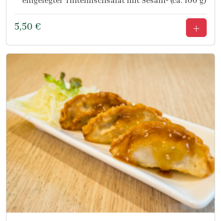
eingelegter Tintenfischsalat mit Sesamᵏ (ca. 100 g)
5,50
€