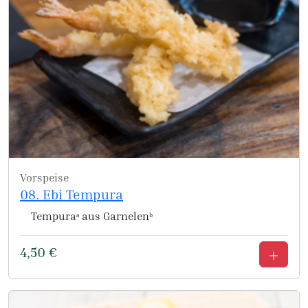
Vorspeise
08. Ebi Tempura
Tempuraᵃ aus Garnelenᵇ
4,50
€