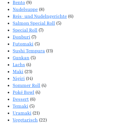
9 Produkte
Bento
9
8 Produkte
Nudelsuppe
8
6 Produkte
Reis- und Nudelngerichte
6
5 Produkte
Salmon Special Roll
5
7 Produkte
Special Roll
7
7 Produkte
Donburi
7
5 Produkte
Futomaki
5
13 Produkte
Sushi Tempura
13
5 Produkte
Gunkan
5
4 Produkte
Lachs
4
23 Produkte
Maki
23
14 Produkte
Nigiri
14
4 Produkte
Sommer Roll
4
4 Produkte
Poké Bowl
4
6 Produkte
Dessert
6
5 Produkte
Temaki
5
21 Produkte
Uramaki
21
22 Produkte
Vegetarisch
22