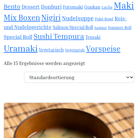
Maki
Bento
Donburi
Dessert
Futomaki
Gunkan
Lachs
Mix Boxen
Nigiri
Nudelsuppe
Reis-
Poké Bowl
und Nudelngerichte
Salmon Special Roll
Sommer Roll
Sashimi
Sushi Tempura
Special Roll
Temaki
Uramaki
Vorspeise
Vegetarisch
Vegetarish
Alle 15 Ergebnisse werden angezeigt