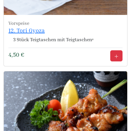
Vorspeise
12. Tori Gyoza
3 Stück Teigtaschen mit Teigtaschenᵃ
4,50
€